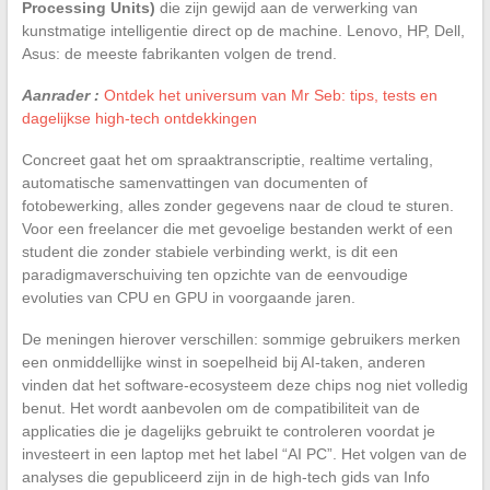
Processing Units)
die zijn gewijd aan de verwerking van
kunstmatige intelligentie direct op de machine. Lenovo, HP, Dell,
Asus: de meeste fabrikanten volgen de trend.
Aanrader :
Ontdek het universum van Mr Seb: tips, tests en
dagelijkse high-tech ontdekkingen
Concreet gaat het om spraaktranscriptie, realtime vertaling,
automatische samenvattingen van documenten of
fotobewerking, alles zonder gegevens naar de cloud te sturen.
Voor een freelancer die met gevoelige bestanden werkt of een
student die zonder stabiele verbinding werkt, is dit een
paradigmaverschuiving ten opzichte van de eenvoudige
evoluties van CPU en GPU in voorgaande jaren.
De meningen hierover verschillen: sommige gebruikers merken
een onmiddellijke winst in soepelheid bij AI-taken, anderen
vinden dat het software-ecosysteem deze chips nog niet volledig
benut. Het wordt aanbevolen om de compatibiliteit van de
applicaties die je dagelijks gebruikt te controleren voordat je
investeert in een laptop met het label “AI PC”. Het volgen van de
analyses die gepubliceerd zijn in de high-tech gids van Info