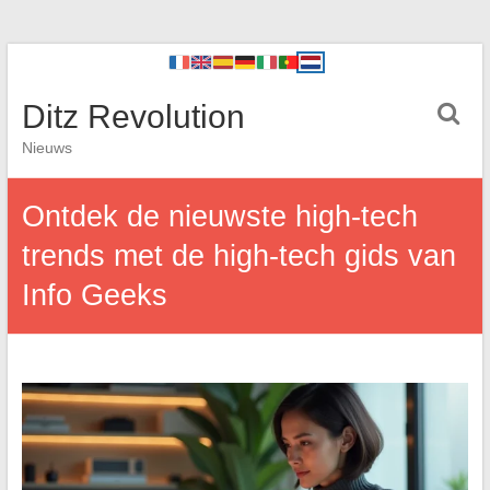
Ditz Revolution
Nieuws
Ontdek de nieuwste high-tech
trends met de high-tech gids van
Info Geeks