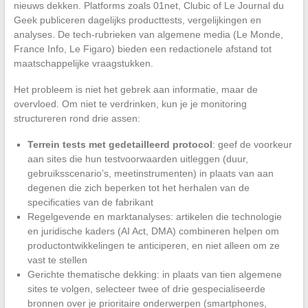
nieuws dekken. Platforms zoals 01net, Clubic of Le Journal du
Geek publiceren dagelijks producttests, vergelijkingen en
analyses. De tech-rubrieken van algemene media (Le Monde,
France Info, Le Figaro) bieden een redactionele afstand tot
maatschappelijke vraagstukken.
Het probleem is niet het gebrek aan informatie, maar de
overvloed. Om niet te verdrinken, kun je je monitoring
structureren rond drie assen:
Terrein tests met gedetailleerd protocol
: geef de voorkeur
aan sites die hun testvoorwaarden uitleggen (duur,
gebruiksscenario’s, meetinstrumenten) in plaats van aan
degenen die zich beperken tot het herhalen van de
specificaties van de fabrikant
Regelgevende en marktanalyses: artikelen die technologie
en juridische kaders (AI Act, DMA) combineren helpen om
productontwikkelingen te anticiperen, en niet alleen om ze
vast te stellen
Gerichte thematische dekking: in plaats van tien algemene
sites te volgen, selecteer twee of drie gespecialiseerde
bronnen over je prioritaire onderwerpen (smartphones,