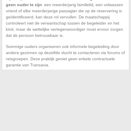
geen ouder te zijn
: een meerderjarig familielid, een volwassen
vriend of elke meerderjarige passagier die op de reservering is
geïdentificeerd, kan deze rol vervullen. De maatschappij
controleert niet de verwantschap tussen de begeleider en het
kind, maar de wettelijke vertegenwoordiger moet ervoor zorgen
dat de persoon betrouwbaar is.
Sommige ouders organiseren ook informele begeleiding door
andere gezinnen op dezelfde vlucht te contacteren via forums of
reisgroepen. Deze praktijk geniet geen enkele contractuele
garantie van Transavia.
De regel bij Transavia blijft helder:
geen solo vlucht voor 12
jaar, geen actieve UM-service op dit moment
. Elke
reisplanning voor een minderjarig kind met deze maatschappij
moet vanuit deze beperking vertrekken. Bij twijfel over een
mogelijke heractivatie van het Kids Solo-programma of over de
benodigde documenten, voorkomt een telefoontje naar de
klantenservice van Transavia voor de reservering onaangename
verrassingen op de luchthaven.