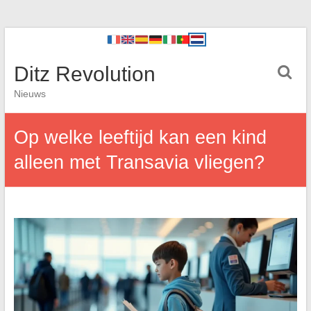
Ditz Revolution
Nieuws
Op welke leeftijd kan een kind
alleen met Transavia vliegen?