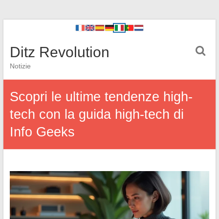
Ditz Revolution
Notizie
Scopri le ultime tendenze high-
tech con la guida high-tech di
Info Geeks