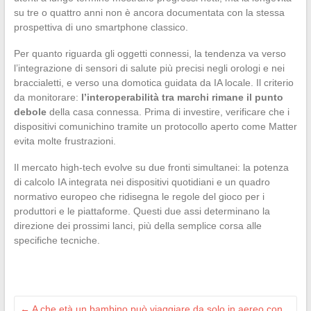
su tre o quattro anni non è ancora documentata con la stessa
prospettiva di uno smartphone classico.
Per quanto riguarda gli oggetti connessi, la tendenza va verso
l’integrazione di sensori di salute più precisi negli orologi e nei
braccialetti, e verso una domotica guidata da IA locale. Il criterio
da monitorare:
l’interoperabilità tra marchi rimane il punto
debole
della casa connessa. Prima di investire, verificare che i
dispositivi comunichino tramite un protocollo aperto come Matter
evita molte frustrazioni.
Il mercato high-tech evolve su due fronti simultanei: la potenza
di calcolo IA integrata nei dispositivi quotidiani e un quadro
normativo europeo che ridisegna le regole del gioco per i
produttori e le piattaforme. Questi due assi determinano la
direzione dei prossimi lanci, più della semplice corsa alle
specifiche tecniche.
←
A che età un bambino può viaggiare da solo in aereo con