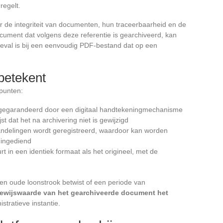
regelt.
r de integriteit van documenten, hun traceerbaarheid en de
ument dat volgens deze referentie is gearchiveerd, kan
t geval is bij een eenvoudig PDF-bestand dat op een
betekent
 punten:
t gegarandeerd door een digitaal handtekeningmechanisme
t dat het na archivering niet is gewijzigd
ndelingen wordt geregistreerd, waardoor kan worden
 ingediend
 in een identiek formaat als het origineel, met de
n oude loonstrook betwist of een periode van
ewijswaarde van het gearchiveerde document het
tratieve instantie.