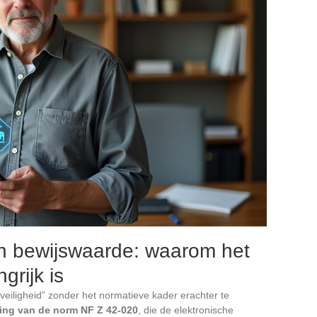
n bewijswaarde: waarom het
grijk is
veiligheid” zonder het normatieve kader erachter te
ing van de norm NF Z 42-020
, die de elektronische