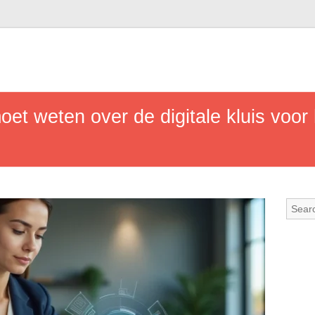
oet weten over de digitale kluis voor