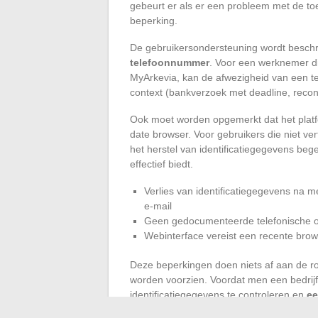
gebeurt er als er een probleem met de to
beperking.
De gebruikersondersteuning wordt besch
telefoonnummer
. Voor een werknemer di
MyArkevia, kan de afwezigheid van een tel
context (bankverzoek met deadline, recons
Ook moet worden opgemerkt dat het platfo
date browser. Voor gebruikers die niet ver
het herstel van identificatiegegevens begel
effectief biedt.
Verlies van identificatiegegevens na m
e-mail
Geen gedocumenteerde telefonische o
Webinterface vereist een recente bro
Deze beperkingen doen niets af aan de ro
worden voorzien. Voordat men een bedrijf
identificatiegegevens te controleren en
ee
downloaden
als aanvulling op de online 