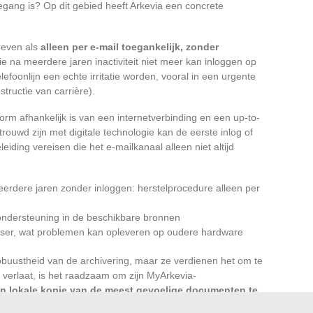
egang is? Op dit gebied heeft Arkevia een concrete
reven als
alleen per e-mail toegankelijk, zonder
e na meerdere jaren inactiviteit niet meer kan inloggen op
efoonlijn een echte irritatie worden, vooral in een urgente
tructie van carrière).
rm afhankelijk is van een internetverbinding en een up-to-
trouwd zijn met digitale technologie kan de eerste inlog of
eiding vereisen die het e-mailkanaal alleen niet altijd
eerdere jaren zonder inloggen: herstelprocedure alleen per
ndersteuning in de beschikbare bronnen
wser, wat problemen kan opleveren op oudere hardware
buustheid van de archivering, maar ze verdienen het om te
 verlaat, is het raadzaam om zijn MyArkevia-
n lokale kopie van de meest gevoelige documenten te
opslag.