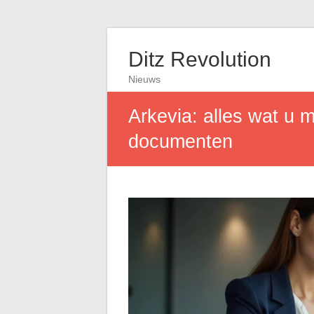
Ditz Revolution
Nieuws
Arkevia: alles wat u m
documenten