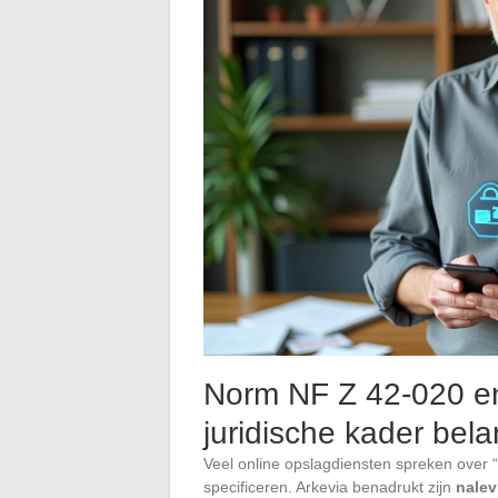
Norm NF Z 42-020 e
juridische kader belan
Veel online opslagdiensten spreken over “
specificeren. Arkevia benadrukt zijn
nalev