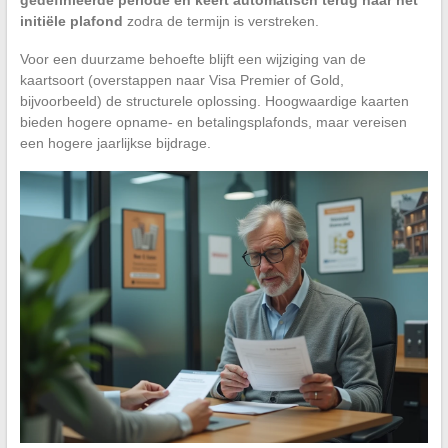
gedefinieerde periode en keert automatisch terug naar het
initiële plafond
zodra de termijn is verstreken.
Voor een duurzame behoefte blijft een wijziging van de
kaartsoort (overstappen naar Visa Premier of Gold,
bijvoorbeeld) de structurele oplossing. Hoogwaardige kaarten
bieden hogere opname- en betalingsplafonds, maar vereisen
een hogere jaarlijkse bijdrage.