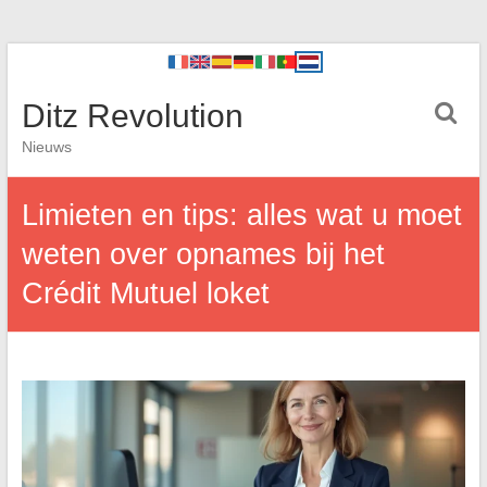
Ditz Revolution
Nieuws
Limieten en tips: alles wat u moet
weten over opnames bij het
Crédit Mutuel loket