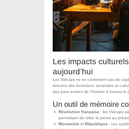
Les impacts culturel
aujourd’hui
Les Vidcaps ne se contentent pas de captu
témoins des évolutions sociétales et cultu
des pans entiers de l’histoire à travers le
Un outil de mémoire col
Révolution française
: les Vidcaps p
permettant de relier le passé au prése
Monarchie
et
République
: ces systè