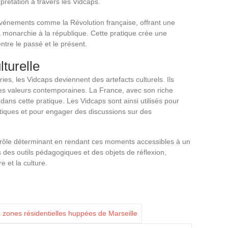
rprétation à travers les Vidcaps.
événements comme la Révolution française, offrant une
la monarchie à la république. Cette pratique crée une
ntre le passé et le présent.
lturelle
ies, les Vidcaps deviennent des artefacts culturels. Ils
des valeurs contemporaines. La France, avec son riche
ans cette pratique. Les Vidcaps sont ainsi utilisés pour
ues et pour engager des discussions sur des
ôle déterminant en rendant ces moments accessibles à un
 des outils pédagogiques et des objets de réflexion,
e et la culture.
 zones résidentielles huppées de Marseille