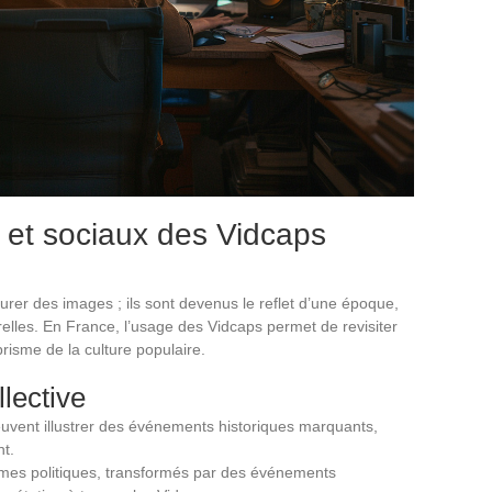
s et sociaux des Vidcaps
rer des images ; ils sont devenus le reflet d’une époque,
relles. En France, l’usage des Vidcaps permet de revisiter
 prisme de la culture populaire.
lective
euvent illustrer des événements historiques marquants,
nt.
mes politiques, transformés par des événements