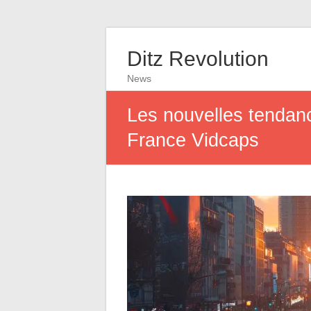
Ditz Revolution
News
Les nouvelles tendanc
France Vidcaps