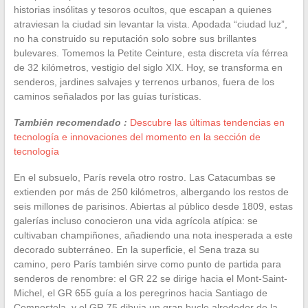
historias insólitas y tesoros ocultos, que escapan a quienes
atraviesan la ciudad sin levantar la vista. Apodada “ciudad luz”,
no ha construido su reputación solo sobre sus brillantes
bulevares. Tomemos la Petite Ceinture, esta discreta vía férrea
de 32 kilómetros, vestigio del siglo XIX. Hoy, se transforma en
senderos, jardines salvajes y terrenos urbanos, fuera de los
caminos señalados por las guías turísticas.
También recomendado :
Descubre las últimas tendencias en
tecnología e innovaciones del momento en la sección de
tecnología
En el subsuelo, París revela otro rostro. Las Catacumbas se
extienden por más de 250 kilómetros, albergando los restos de
seis millones de parisinos. Abiertas al público desde 1809, estas
galerías incluso conocieron una vida agrícola atípica: se
cultivaban champiñones, añadiendo una nota inesperada a este
decorado subterráneo. En la superficie, el Sena traza su
camino, pero París también sirve como punto de partida para
senderos de renombre: el GR 22 se dirige hacia el Mont-Saint-
Michel, el GR 655 guía a los peregrinos hacia Santiago de
Compostela, y el GR 75 dibuja un gran bucle alrededor de la