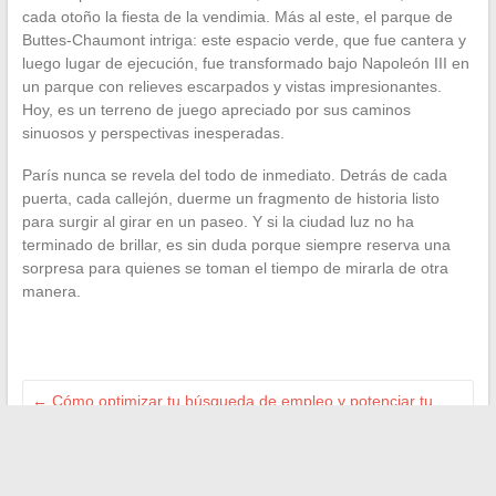
cada otoño la fiesta de la vendimia. Más al este, el parque de
Buttes-Chaumont intriga: este espacio verde, que fue cantera y
luego lugar de ejecución, fue transformado bajo Napoleón III en
un parque con relieves escarpados y vistas impresionantes.
Hoy, es un terreno de juego apreciado por sus caminos
sinuosos y perspectivas inesperadas.
París nunca se revela del todo de inmediato. Detrás de cada
puerta, cada callejón, duerme un fragmento de historia listo
para surgir al girar en un paseo. Y si la ciudad luz no ha
terminado de brillar, es sin duda porque siempre reserva una
sorpresa para quienes se toman el tiempo de mirarla de otra
manera.
←
Cómo optimizar tu búsqueda de empleo y potenciar tu
carrera profesional en 2024
Descubre el arte de sanar: métodos naturales y enfoques
holísticos para tu bienestar
→