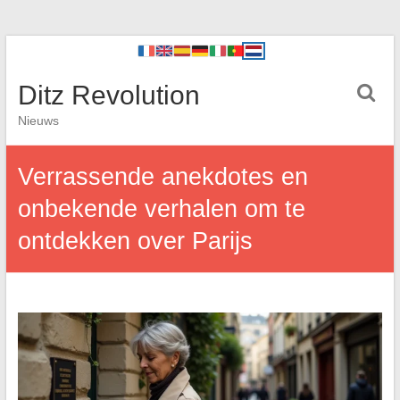
Ditz Revolution
Nieuws
Verrassende anekdotes en
onbekende verhalen om te
ontdekken over Parijs