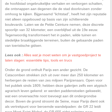
de hoofdstad ongebruikelijke verhalen en verborgen schatten,
die ontsnappen aan degenen die de stad doorkruisen zonder
omhoog te kijken. Bijgenaamd “lichtstad”, heeft het zijn reputatie
niet alleen opgebouwd op basis van zijn schitterende
boulevards. Laten we de Petite Ceinture nemen, deze discrete
spoorlijn van 32 kilometer, een overblijfsel uit de 19e eeuw.
Tegenwoordig transformeert het in paden, wilde tuinen en
stedelijke braakliggende terreinen, buiten de gebaande paden
van toeristische gidsen.
Lees ook :
Alles wat je moet weten om je vastgoedproject te
laten slagen: essentiële tips, tools en trucs
Onder de grond onthult Parijs een ander gezicht. De
Catacomben strekken zich uit over meer dan 250 kilometer en
herbergen de resten van zes miljoen Parijzenaars. Open voor
het publiek sinds 1809, hebben deze galerijen zelfs een atypisch
agrarisch leven gekend: er werden paddenstoelen gekweekt,
wat een onverwachte noot toevoegt aan dit ondergrondse
decor. Boven de grond stroomt de Seine, maar Parijs dient ook
als vertrekpunt voor beroemde wandelpaden: de GR 22 leidt
naar Mont-Saint-Michel, de GR 655 gidst pelgrims naar