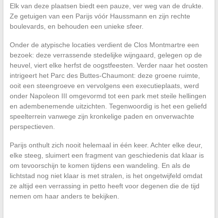
Elk van deze plaatsen biedt een pauze, ver weg van de drukte.
Ze getuigen van een Parijs vóór Haussmann en zijn rechte
boulevards, en behouden een unieke sfeer.
Onder de atypische locaties verdient de Clos Montmartre een
bezoek: deze verrassende stedelijke wijngaard, gelegen op de
heuvel, viert elke herfst de oogstfeesten. Verder naar het oosten
intrigeert het Parc des Buttes-Chaumont: deze groene ruimte,
ooit een steengroeve en vervolgens een executieplaats, werd
onder Napoleon III omgevormd tot een park met steile hellingen
en adembenemende uitzichten. Tegenwoordig is het een geliefd
speelterrein vanwege zijn kronkelige paden en onverwachte
perspectieven.
Parijs onthult zich nooit helemaal in één keer. Achter elke deur,
elke steeg, sluimert een fragment van geschiedenis dat klaar is
om tevoorschijn te komen tijdens een wandeling. En als de
lichtstad nog niet klaar is met stralen, is het ongetwijfeld omdat
ze altijd een verrassing in petto heeft voor degenen die de tijd
nemen om haar anders te bekijken.