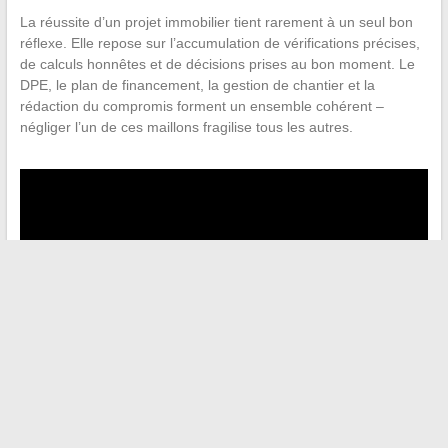
La réussite d’un projet immobilier tient rarement à un seul bon
réflexe. Elle repose sur l’accumulation de vérifications précises,
de calculs honnêtes et de décisions prises au bon moment. Le
DPE, le plan de financement, la gestion de chantier et la
rédaction du compromis forment un ensemble cohérent –
négliger l’un de ces maillons fragilise tous les autres.