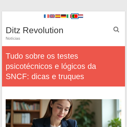
Ditz Revolution
Notícias
Tudo sobre os testes
psicotécnicos e lógicos da
SNCF: dicas e truques