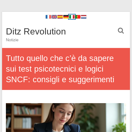
Ditz Revolution
Notizie
Tutto quello che c’è da sapere
sui test psicotecnici e logici
SNCF: consigli e suggerimenti