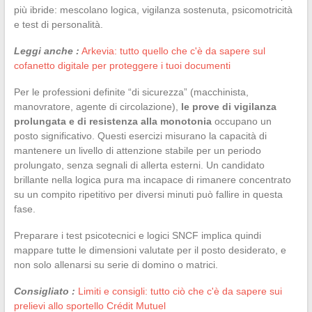
più ibride: mescolano logica, vigilanza sostenuta, psicomotricità
e test di personalità.
Leggi anche :
Arkevia: tutto quello che c'è da sapere sul
cofanetto digitale per proteggere i tuoi documenti
Per le professioni definite “di sicurezza” (macchinista,
manovratore, agente di circolazione),
le prove di vigilanza
prolungata e di resistenza alla monotonia
occupano un
posto significativo. Questi esercizi misurano la capacità di
mantenere un livello di attenzione stabile per un periodo
prolungato, senza segnali di allerta esterni. Un candidato
brillante nella logica pura ma incapace di rimanere concentrato
su un compito ripetitivo per diversi minuti può fallire in questa
fase.
Preparare i test psicotecnici e logici SNCF implica quindi
mappare tutte le dimensioni valutate per il posto desiderato, e
non solo allenarsi su serie di domino o matrici.
Consigliato :
Limiti e consigli: tutto ciò che c'è da sapere sui
prelievi allo sportello Crédit Mutuel