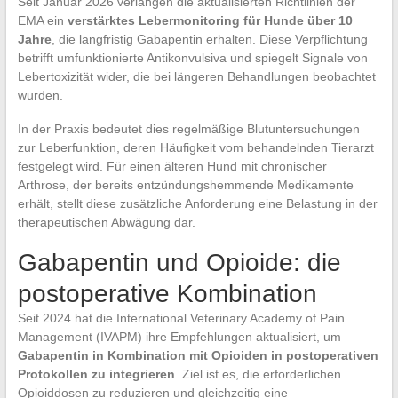
Seit Januar 2026 verlangen die aktualisierten Richtlinien der
EMA ein
verstärktes Lebermonitoring für Hunde über 10
Jahre
, die langfristig Gabapentin erhalten. Diese Verpflichtung
betrifft umfunktionierte Antikonvulsiva und spiegelt Signale von
Lebertoxizität wider, die bei längeren Behandlungen beobachtet
wurden.
In der Praxis bedeutet dies regelmäßige Blutuntersuchungen
zur Leberfunktion, deren Häufigkeit vom behandelnden Tierarzt
festgelegt wird. Für einen älteren Hund mit chronischer
Arthrose, der bereits entzündungshemmende Medikamente
erhält, stellt diese zusätzliche Anforderung eine Belastung in der
therapeutischen Abwägung dar.
Gabapentin und Opioide: die
postoperative Kombination
Seit 2024 hat die International Veterinary Academy of Pain
Management (IVAPM) ihre Empfehlungen aktualisiert, um
Gabapentin in Kombination mit Opioiden in postoperativen
Protokollen zu integrieren
. Ziel ist es, die erforderlichen
Opioiddosen zu reduzieren und gleichzeitig eine