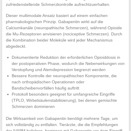
zufriedenstellende Schmerzkontrolle aufrechtzuerhalten.
Dieser multimodale Ansatz basiert auf einem einfachen
pharmakologischen Prinzip. Gabapentin wirkt auf die
Calciumkanäle (neuropathische Schmerzen), während Opioide
die Mu-Rezeptoren anvisieren (nociceptive Schmerzen). Durch
die Kombination beider Moleküle wird jeder Mechanismus
abgedeckt.
Dokumentierte Reduktion der erforderlichen Opioiddosis in
der postoperativen Phase, wodurch die Nebenwirkungen von
Verstopfung und Atemdepression begrenzt werden
Bessere Kontrolle der neuropathischen Komponente, die
nach orthopädischen Operationen oder
Bandscheibenvorfällen häufig auftritt
Protokoll besonders geeignet für umfangreiche Eingriffe
(TPLO, Wirbelsäulenstabilisierung), bei denen gemischte
Schmerzen dominieren
Die Wirksamkeit von Gabapentin benötigt mehrere Tage, um
sich vollständig zu entfalten. Tierärzte, die die Empfehlungen
der IVAPM befolgen, beginnen mit Gabapentin vor dem Eingriff,