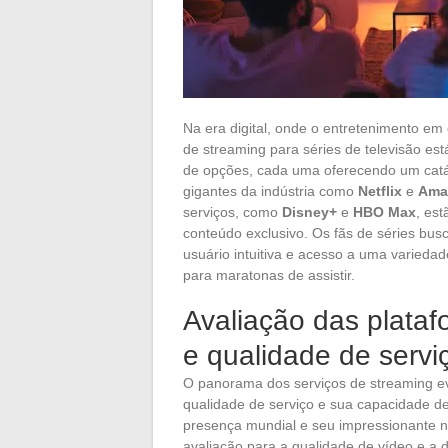
Na era digital, onde o entretenimento em
de streaming para séries de televisão e
de opções, cada uma oferecendo um catál
gigantes da indústria como
Netflix
e
Ama
serviços, como
Disney+
e
HBO Max
, es
conteúdo exclusivo. Os fãs de séries bus
usuário intuitiva e acesso a uma variedad
para maratonas de assistir.
Avaliação das platafo
e qualidade de servi
O panorama dos serviços de streaming e
qualidade de serviço e sua capacidade d
presença mundial e seu impressionante 
avaliação para a qualidade de vídeo e a d