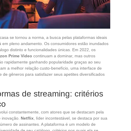
 casa se tornou a norma, a busca pelas plataformas ideais
stá em pleno andamento. Os consumidores estão inundados
ogo distinto e funcionalidades únicas. Em 2022, os
zon Prime Video
continuam a dominar, mas outros
tão rapidamente ganhando popularidade graças ao seu
cam a melhor relação custo-benefício, uma interface de
e de gêneros para satisfazer seus apetites diversificados
rmas de streaming: critérios
ço
volui constantemente, com atores que se destacam pela
e inovação.
Netflix
, líder incontestável, se destaca por sua
número de assinantes. A plataforma é um modelo de
iversidade de seu catálogo, critérios nos quais ela se