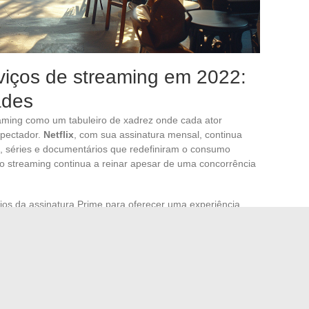
iços de streaming em 2022:
ades
eaming como um tabuleiro de xadrez onde cada ator
spectador.
Netflix
, com sua assinatura mensal, continua
es, séries e documentários que redefiniram o consumo
do streaming continua a reinar apesar de uma concorrência
ios da assinatura Prime para oferecer uma experiência
sivos e eventos esportivos como Roland-Garros. Por sua
estúdios Disney, Pixar, Marvel, Star Wars e National
 de conteúdos exclusivos, atraindo em massa famílias e
formas como
Apple TV+
, que, ao oferecer apenas criações
de e inovação.
Paramount+
aposta na diversidade ao