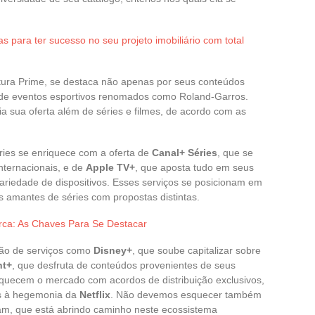
s para ter sucesso no seu projeto imobiliário com total
atura Prime, se destaca não apenas por seus conteúdos
 de eventos esportivos renomados como Roland-Garros.
ia sua oferta além de séries e filmes, de acordo com as
ies se enriquece com a oferta de
Canal+ Séries
, que se
internacionais, e de
Apple TV+
, que aposta tudo em seus
ariedade de dispositivos. Esses serviços se posicionam em
s amantes de séries com propostas distintas.
rca: As Chaves Para Se Destacar
são de serviços como
Disney+
, que soube capitalizar sobre
nt+
, que desfruta de conteúdos provenientes de seus
iquecem o mercado com acordos de distribuição exclusivos,
as à hegemonia da
Netflix
. Não devemos esquecer também
m, que está abrindo caminho neste ecossistema