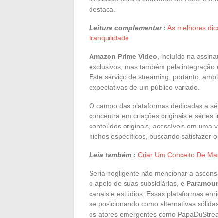
destaca.
Leitura complementar :
As melhores dica
tranquilidade
Amazon Prime Video
, incluído na assin
exclusivos, mas também pela integração
Este serviço de streaming, portanto, ampl
expectativas de um público variado.
O campo das plataformas dedicadas a sér
concentra em criações originais e séries 
conteúdos originais, acessíveis em uma v
nichos específicos, buscando satisfazer o
Leia também :
Criar Um Conceito De Ma
Seria negligente não mencionar a ascen
o apelo de suas subsidiárias, e
Paramou
canais e estúdios. Essas plataformas enr
se posicionando como alternativas sólid
os atores emergentes como PapaDuStrea