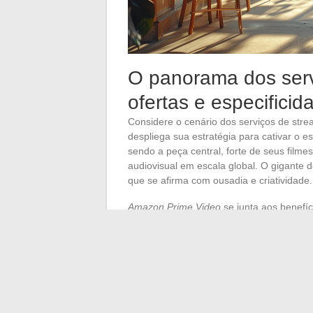
O panorama dos serv
ofertas e especificid
Considere o cenário dos serviços de str
despliega sua estratégia para cativar o e
sendo a peça central, forte de seus film
audiovisual em escala global. O gigante 
que se afirma com ousadia e criatividade.
Amazon Prime Video
se junta aos benefíc
enriquecida, integrando conteúdos exclu
vez,
Disney+
se apoia no legado de seus 
Geographic para oferecer uma vasta gama
fãs desses universos.
O ecossistema se diversifica com plata
originais, busca se destacar pela qualida