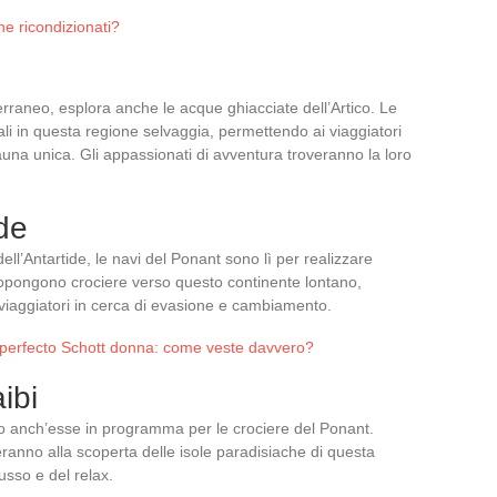
ne ricondizionati?
terraneo, esplora anche le acque ghiacciate dell’Artico. Le
li in questa regione selvaggia, permettendo ai viaggiatori
na unica. Gli appassionati di avventura troveranno la loro
de
ell’Antartide, le navi del Ponant sono lì per realizzare
opongono crociere verso questo continente lontano,
 viaggiatori in cerca di evasione e cambiamento.
 perfecto Schott donna: come veste davvero?
ibi
no anch’esse in programma per le crociere del Ponant.
eranno alla scoperta delle isole paradisiache di questa
usso e del relax.