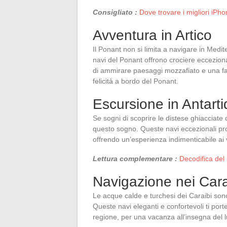
Consigliato :
Dove trovare i migliori iPho
Avventura in Artico
Il Ponant non si limita a navigare in Medi
navi del Ponant offrono crociere ecceziona
di ammirare paesaggi mozzafiato e una fau
felicità a bordo del Ponant.
Escursione in Antarti
Se sogni di scoprire le distese ghiacciate d
questo sogno. Queste navi eccezionali pr
offrendo un’esperienza indimenticabile ai
Lettura complementare :
Decodifica del
Navigazione nei Cara
Le acque calde e turchesi dei Caraibi so
Queste navi eleganti e confortevoli ti port
regione, per una vacanza all’insegna del l