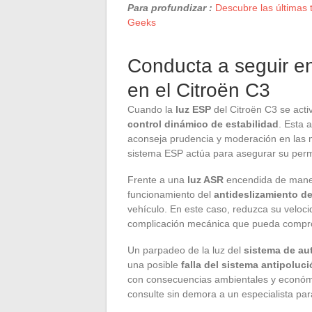
Para profundizar :
Descubre las últimas 
Geeks
Conducta a seguir en
en el Citroën C3
Cuando la
luz ESP
del Citroën C3 se acti
control dinámico de estabilidad
. Esta 
aconseja prudencia y moderación en las ma
sistema ESP actúa para asegurar su perman
Frente a una
luz ASR
encendida de manera
funcionamiento del
antideslizamiento d
vehículo. En este caso, reduzca su velocida
complicación mecánica que pueda comprom
Un parpadeo de la luz del
sistema de au
una posible
falla del sistema antipoluc
con consecuencias ambientales y económi
consulte sin demora a un especialista par