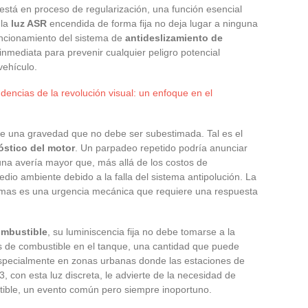
está en proceso de regularización, una función esencial
 la
luz ASR
encendida de forma fija no deja lugar a ninguna
uncionamiento del sistema de
antideslizamiento de
 inmediata para prevenir cualquier peligro potencial
vehículo.
dencias de la revolución visual: un enfoque en el
ene una gravedad que no debe ser subestimada. Tal es el
óstico del motor
. Un parpadeo repetido podría anunciar
 una avería mayor que, más allá de los costos de
dio ambiente debido a la falla del sistema antipolución. La
lemas es una urgencia mecánica que requiere una respuesta
ombustible
, su luminiscencia fija no debe tomarse a la
os de combustible en el tanque, una cantidad que puede
especialmente en zonas urbanas donde las estaciones de
, con esta luz discreta, le advierte de la necesidad de
tible, un evento común pero siempre inoportuno.