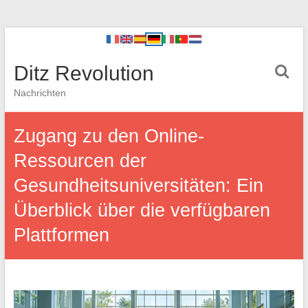
Ditz Revolution
Nachrichten
Zugang zu den Online-
Ressourcen der
Gesundheitsuniversitäten: Ein
Überblick über die verfügbaren
Plattformen