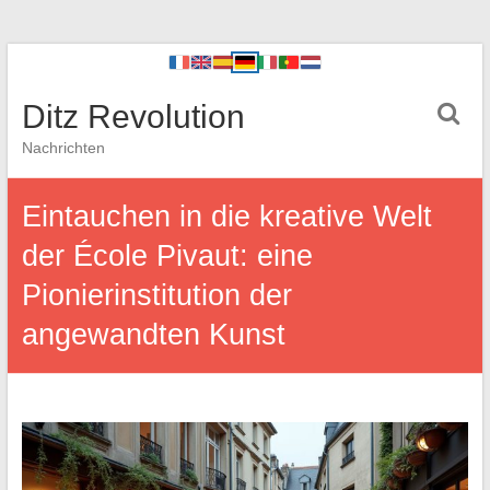
Ditz Revolution
Nachrichten
Eintauchen in die kreative Welt
der École Pivaut: eine
Pionierinstitution der
angewandten Kunst