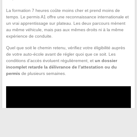
La formation 7 heures coûte moins cher et prend moins de
temps. Le permis A1 offre une reconnaissance internationale et
un vrai apprentissage sur plateau. Les deux parcours mènent
au même véhicule, mais pas aux mêmes droits ni à la même
expérience de conduite.
Quel que soit le chemin retenu, vérifiez votre éligibilité auprès
de votre auto-école avant de régler quoi que ce soit. Les
conditions d’accès évoluent régulièrement, et
un dossier
incomplet retarde la délivrance de l’attestation ou du
permis
de plusieurs semaines.